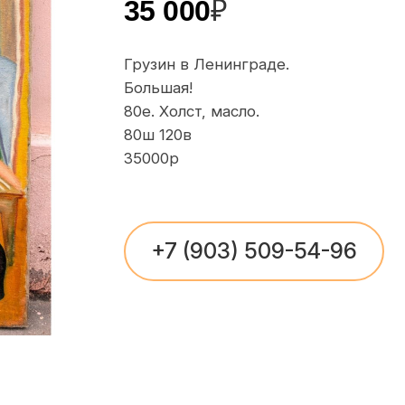
35 000
₽
Грузин в Ленинграде.
Большая!
80е. Холст, масло.
80ш 120в
35000р
+7 (903) 509-54-96