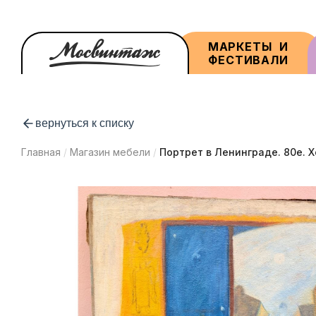
Перейти
к
основному
Основная
содержанию
МАРКЕТЫ И
навигация
ФЕСТИВАЛИ
вернуться к списку
Главная
/
Магазин мебели
/
Портрет в Ленинграде. 80е. Х