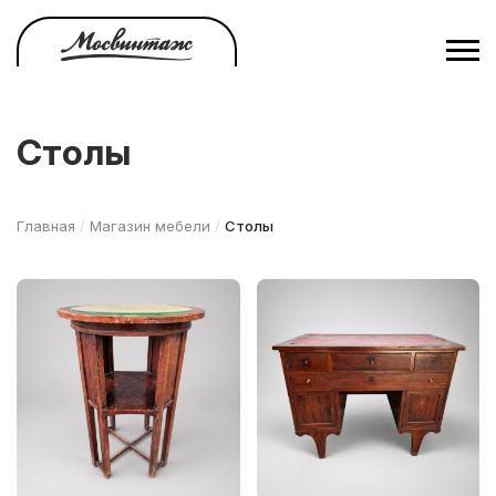
Перейти
к
основному
содержанию
Столы
Главная
/
Магазин мебели
/
Столы