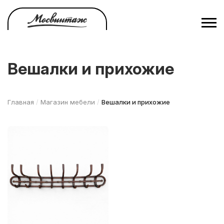
Перейти
к
основному
содержанию
Вешалки и прихожие
Главная
/
Магазин мебели
/
Вешалки и прихожие